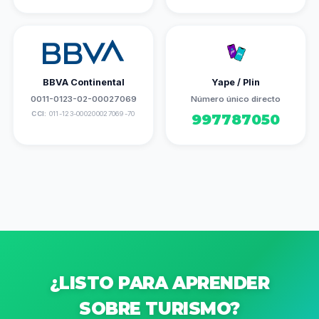
BBVA Continental
Yape / Plin
0011-0123-02-00027069
Número único directo
CCI:
011-123-000200027069-70
997787050
¿LISTO PARA APRENDER
SOBRE TURISMO?