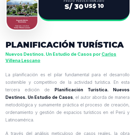
PRECIO PERÚ
EXTRANJERO
S/ 30
US$ 10
PLANIFICACIÓN TURÍSTICA
Nuevos Destinos. Un Estudio de Casos por
Carlos
Villena Lescano
La planificación es el pilar fundamental para el desarrollo
sostenible y competitivo de la actividad turística. En esta
tercera edición de
Planificación Turística. Nuevos
Destinos. Un Estudio de Casos
, el autor aborda de manera
metodológica y sumamente práctica el proceso de creación,
ordenamiento y gestión de espacios turísticos en el Perú y
Latinoamérica.
A través del análisis meticuloso de casos reales, la obra