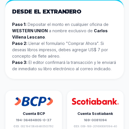
DESDE EL EXTRANJERO
Paso 1:
Depositar el monto en cualquier oficina de
WESTERN UNION
a nombre exclusivo de
Carlos
Villena Lescano
.
Paso 2:
Llenar el formulario "Comprar Ahora". Si
deseas libros impresos, debes agregar US$ 7 por
concepto de flete aéreo.
Paso 3:
El editor confirmará la transacción y le enviará
de inmediato su libro electrónico al correo indicado.
Cuenta BCP
Cuenta Scotiabank
194-36484805-0-37
169-0081094
CCI:
00219413648480503792
CCI:
009-169-201690081094-40